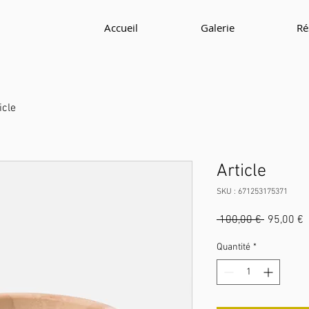
Accueil
Galerie
Ré
icle
Article
SKU : 671253175371
Prix
P
 100,00 € 
95,00 €
original
p
Quantité
*