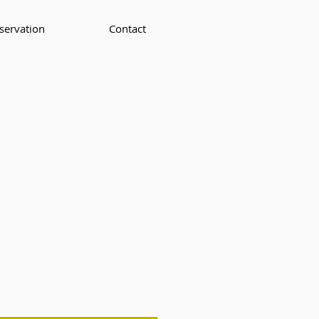
servation
Contact
rix
romotionnel